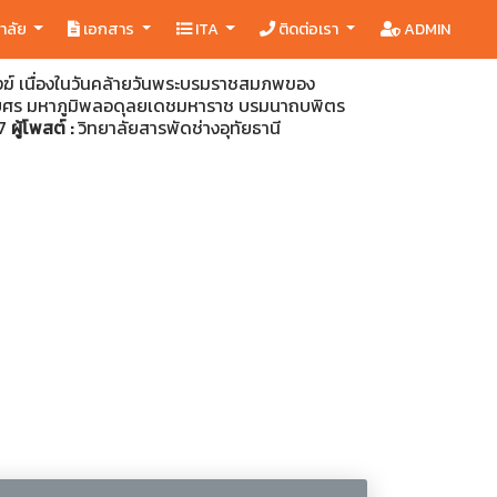
ยาลัย
เอกสาร
ITA
ติดต่อเรา
ADMIN
ฆ์ เนื่องในวันคล้ายวันพระบรมราชสมภพของ
บศร มหาภูมิพลอดุลยเดชมหาราช บรมนาถบพิตร
47
ผู้โพสต์ :
วิทยาลัยสารพัดช่างอุทัยธานี