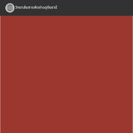
วิทยาลัยสารพัดช่างอุทัยธานี